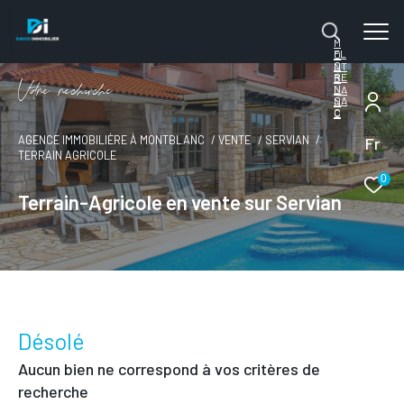
M
FL
O
O
NT
RE
B
V
o
r
e
r
e
c
e
c
e
N
LA
SA
N
C
C
Fr
AGENCE IMMOBILIÈRE À MONTBLANC
VENTE
SERVIAN
TERRAIN AGRICOLE
0
Terrain-Agricole en vente sur Servian
Désolé
Aucun bien ne correspond à vos critères de
recherche