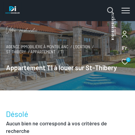
M
FL
O
O
NT
RE
B
V
o
r
e
r
e
c
e
c
e
N
LA
SA
N
C
C
Fr
AGENCE IMMOBILIÈRE À MONTBLANC
LOCATION
ST THIBERY
APPARTEMENT
T1
0
Appartement T1 à louer sur St-Thibery
Désolé
Aucun bien ne correspond à vos critères de
recherche