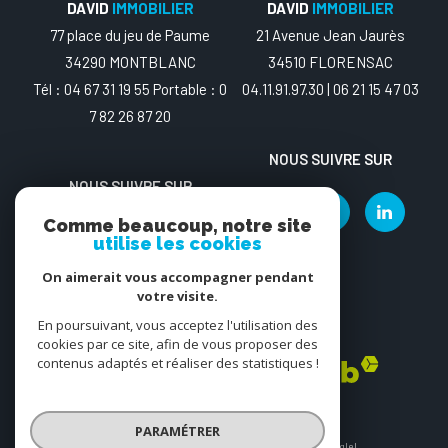
DAVID
IMMOBILIER
DAVID
IMMOBILIER
77 place du jeu de Paume
21 Avenue Jean Jaurès
34290 MONTBLANC
34510 FLORENSAC
Tél : 04 67 31 19 55 Portable : 0
04.11.91.97.30 | 06 21 15 47 03
7 82 26 87 20
NOUS SUIVRE SUR
NOUS SUIVRE SUR
Comme beaucoup, notre site
utilise les cookies
On aimerait vous accompagner pendant
votre visite.
En poursuivant, vous acceptez l'utilisation des
ADHÉRENTS
cookies par ce site, afin de vous proposer des
contenus adaptés et réaliser des statistiques !
PARAMÉTRER
© 2026 | Tous droits réservés | Traduction powered by Google |