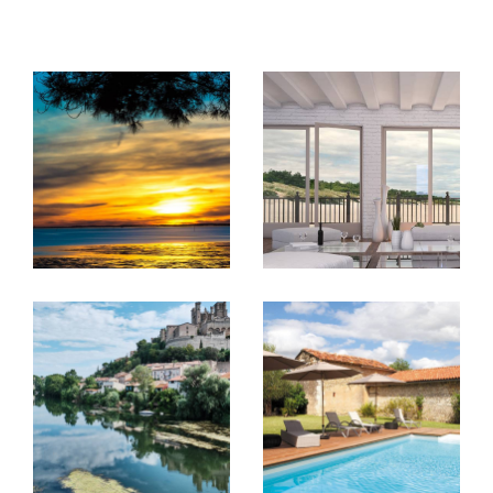
Achat et Vente
À la recherche de votre futur chez-vous ? Notre
parfaite maîtrise du marché immobilier de Montblanc
nous permet de vous guider vers des offres qui
correspondent précisément à vos attentes et à votre
budget. Nous sommes là pour vous accompagner à
chaque étape de votre achat, depuis la sélection des
biens jusqu'à la remise des clés. Découvrez nos
anno
nces immobilières à Montblanc
.
Vendre votre propriété avec David Immobilier signifie
bénéficier d'une visibilité optimale et d'un
accompagnement sur-mesure. Nous évaluons votre
bien à sa juste valeur pour garantir une vente rapide et
avantageuse, grâce à notre réseau étendu et nos
stratégies de marketing innovantes.
Location