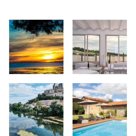
Achat et Vente
À la recherche de votre futur chez-vous ? Notre
parfaite maîtrise du marché immobilier de Montblanc
nous permet de vous guider vers des offres qui
correspondent précisément à vos attentes et à votre
budget. Nous sommes là pour vous accompagner à
chaque étape de votre achat, depuis la sélection des
biens jusqu'à la remise des clés. Découvrez nos
anno
nces immobilières à Montblanc
.
Vendre votre propriété avec David Immobilier signifie
bénéficier d'une visibilité optimale et d'un
accompagnement sur-mesure. Nous évaluons votre
bien à sa juste valeur pour garantir une vente rapide et
avantageuse, grâce à notre réseau étendu et nos
stratégies de marketing innovantes.
Location