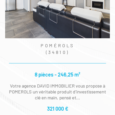
POMÉROLS
(34810)
8 pièces - 246,25 m²
Votre agence DAVID IMMOBILIER vous propose à
Sur
POMEROLS un véritable produit d’investissement
MOBI
clé en main, pensé et...
321 000 €