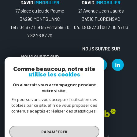
DAVID
IMMOBILIER
DAVID
IMMOBILIER
77 place du jeu de Paume
21 Avenue Jean Jaurès
34290 MONTBLANC
34510 FLORENSAC
Tél : 04 67 31 19 55 Portable : 0
04.11.91.97.30 | 06 21 15 47 03
7 82 26 87 20
NOUS SUIVRE SUR
NOUS SUIVRE SUR
Comme beaucoup, notre site
utilise les cookies
On aimerait vous accompagner pendant
votre visite.
En poursuivant, vous acceptez l'utilisation des
ADHÉRENTS
cookies par ce site, afin de vous proposer des
contenus adaptés et réaliser des statistiques !
PARAMÉTRER
© 2026 | Tous droits réservés | Traduction powered by Google |