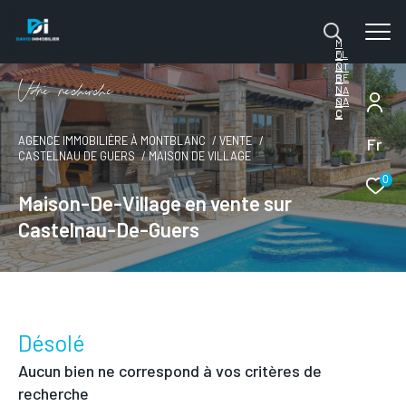
M
FL
O
O
NT
RE
B
V
o
r
e
r
e
c
e
c
e
N
LA
SA
N
C
C
Fr
AGENCE IMMOBILIÈRE À MONTBLANC
VENTE
CASTELNAU DE GUERS
MAISON DE VILLAGE
0
Maison-De-Village en vente sur
Castelnau-De-Guers
Désolé
Aucun bien ne correspond à vos critères de
recherche