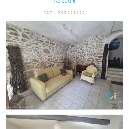
179 900 €
REF : V60002560