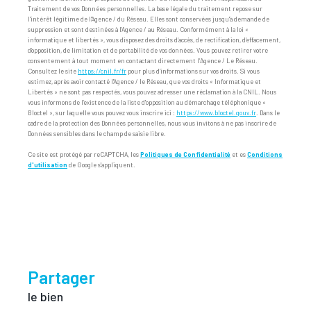
Traitement de vos Données personnelles. La base légale du traitement repose sur
l'intérêt légitime de l'Agence / du Réseau. Elles sont conservées jusqu'à demande de
suppression et sont destinées à l'Agence / au Réseau. Conformément à la loi «
informatique et libertés », vous disposez des droits d’accès, de rectification, d’effacement,
d’opposition, de limitation et de portabilité de vos données. Vous pouvez retirer votre
consentement à tout moment en contactant directement l’Agence / Le Réseau.
Consultez le site
https://cnil.fr/fr
pour plus d’informations sur vos droits. Si vous
estimez, après avoir contacté l'Agence / le Réseau, que vos droits « Informatique et
Libertés » ne sont pas respectés, vous pouvez adresser une réclamation à la CNIL. Nous
vous informons de l’existence de la liste d'opposition au démarchage téléphonique «
Bloctel », sur laquelle vous pouvez vous inscrire ici :
https://www.bloctel.gouv.fr
. Dans le
cadre de la protection des Données personnelles, nous vous invitons à ne pas inscrire de
Données sensibles dans le champ de saisie libre.
Ce site est protégé par reCAPTCHA, les
Politiques de Confidentialité
et es
Conditions
d'utilisation
de Google s'appliquent.
partager
le bien