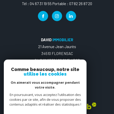
Tél : 04 67 31 19 55 Portable : 07 82 26 87 20
DAVID
IMMOBILIER
21 Avenue Jean Jaurès
34510 FLORENSAC
04.11.91.97.30 | 06 21 15 47 03
Comme beaucoup, notre site
utilise les cookies
On aimerait vous accompagner pendant
votre visite.
En poursuivant, vous acceptez l'utilisation des
ADHÉRENTS
cookies par ce site, afin de vous proposer des
contenus adaptés et réaliser des statistiques !