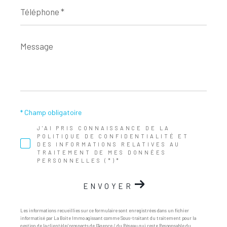
Téléphone
*
Message
*
* Champ obligatoire
J'AI PRIS CONNAISSANCE DE LA
POLITIQUE DE CONFIDENTIALITÉ ET
DES INFORMATIONS RELATIVES AU
TRAITEMENT DE MES DONNÉES
PERSONNELLES (*)*
ENVOYER
Les informations recueillies sur ce formulaire sont enregistrées dans un fichier
informatisé par La Boite Immo agissant comme Sous-traitant du traitement pour la
gestion de la clientèle/prospects de l'Agence / du Réseau qui reste Responsable du