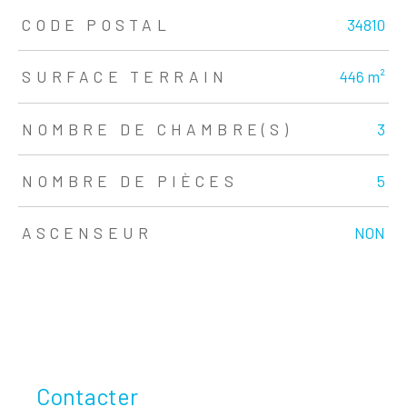
TRAD_ZEPHYR_Caracteristique
TRAD_ZEPHYR_Valeurs
CODE POSTAL
34810
SURFACE TERRAIN
446 m²
NOMBRE DE CHAMBRE(S)
3
NOMBRE DE PIÈCES
5
ASCENSEUR
NON
Contacter