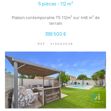
5 pièces - 112 m²
Maison contemporaine T5 112m² sur 446 m² de
terrain
399 500 €
REF : V10002529