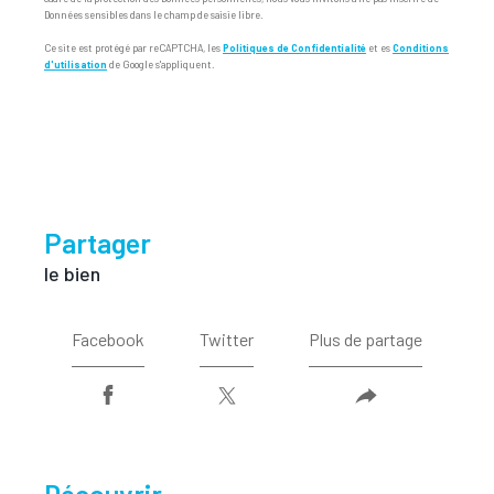
Données sensibles dans le champ de saisie libre.
Ce site est protégé par reCAPTCHA, les
Politiques de Confidentialité
et es
Conditions
d'utilisation
de Google s'appliquent.
partager
le bien
Facebook
Twitter
Plus de partage
découvrir