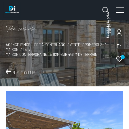
M
FL
O
O
NT
RE
B
V
o
r
e
r
e
c
e
c
e
N
LA
SA
N
C
C
Fr
AGENCE IMMOBILIÈRE À MONTBLANC
VENTE
POMEROLS
MAISON
T5
MAISON CONTEMPORAINE T5 112M SUR 446 M DE TERRAIN
0
RETOUR