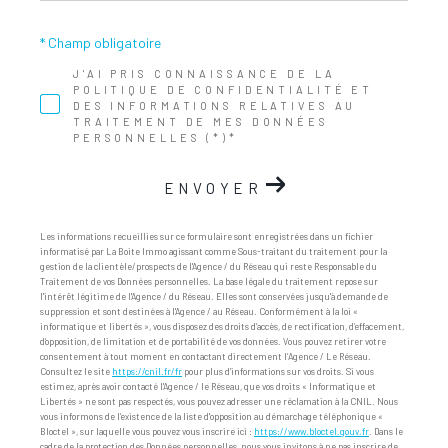
* Champ obligatoire
J'AI PRIS CONNAISSANCE DE LA
POLITIQUE DE CONFIDENTIALITÉ ET
DES INFORMATIONS RELATIVES AU
TRAITEMENT DE MES DONNÉES
PERSONNELLES (*)*
ENVOYER
Les informations recueillies sur ce formulaire sont enregistrées dans un fichier
informatisé par La Boite Immo agissant comme Sous-traitant du traitement pour la
gestion de la clientèle/prospects de l'Agence / du Réseau qui reste Responsable du
Traitement de vos Données personnelles. La base légale du traitement repose sur
l'intérêt légitime de l'Agence / du Réseau. Elles sont conservées jusqu'à demande de
suppression et sont destinées à l'Agence / au Réseau. Conformément à la loi «
informatique et libertés », vous disposez des droits d’accès, de rectification, d’effacement,
d’opposition, de limitation et de portabilité de vos données. Vous pouvez retirer votre
consentement à tout moment en contactant directement l’Agence / Le Réseau.
Consultez le site
https://cnil.fr/fr
pour plus d’informations sur vos droits. Si vous
estimez, après avoir contacté l'Agence / le Réseau, que vos droits « Informatique et
Libertés » ne sont pas respectés, vous pouvez adresser une réclamation à la CNIL. Nous
vous informons de l’existence de la liste d'opposition au démarchage téléphonique «
Bloctel », sur laquelle vous pouvez vous inscrire ici :
https://www.bloctel.gouv.fr
. Dans le
cadre de la protection des Données personnelles, nous vous invitons à ne pas inscrire de