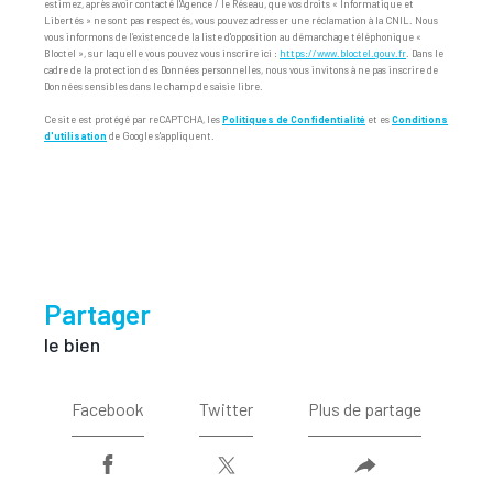
estimez, après avoir contacté l'Agence / le Réseau, que vos droits « Informatique et
Libertés » ne sont pas respectés, vous pouvez adresser une réclamation à la CNIL. Nous
vous informons de l’existence de la liste d'opposition au démarchage téléphonique «
Bloctel », sur laquelle vous pouvez vous inscrire ici :
https://www.bloctel.gouv.fr
. Dans le
cadre de la protection des Données personnelles, nous vous invitons à ne pas inscrire de
Données sensibles dans le champ de saisie libre.
Ce site est protégé par reCAPTCHA, les
Politiques de Confidentialité
et es
Conditions
d'utilisation
de Google s'appliquent.
partager
le bien
Facebook
Twitter
Plus de partage