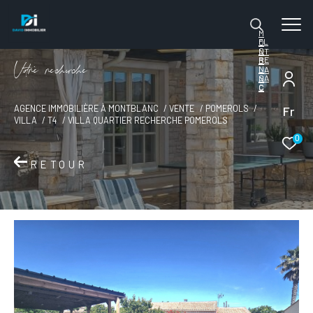
M
FL
O
O
NT
RE
B
V
o
r
e
r
e
c
e
c
e
N
LA
SA
N
C
C
Fr
AGENCE IMMOBILIÈRE À MONTBLANC
VENTE
POMEROLS
VILLA
T4
VILLA QUARTIER RECHERCHE POMEROLS
0
RETOUR