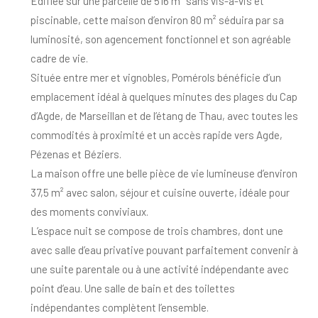
Édifiée sur une parcelle de 516 m² sans vis-à-vis et
piscinable, cette maison d’environ 80 m² séduira par sa
luminosité, son agencement fonctionnel et son agréable
cadre de vie.
Située entre mer et vignobles,
Pomérols
bénéficie d’un
emplacement idéal à quelques minutes des plages du
Cap
d’Agde
, de
Marseillan
et de l’étang de Thau, avec toutes les
commodités à proximité et un accès rapide vers
Agde
,
Pézenas
et
Béziers
.
La maison offre une belle pièce de vie lumineuse d’environ
37,5 m² avec salon, séjour et cuisine ouverte, idéale pour
des moments conviviaux.
L’espace nuit se compose de trois chambres, dont une
avec salle d’eau privative pouvant parfaitement convenir à
une suite parentale ou à une activité indépendante avec
point d’eau. Une salle de bain et des toilettes
indépendantes complètent l’ensemble.