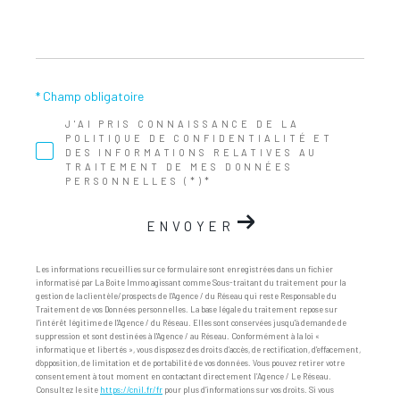
* Champ obligatoire
J'AI PRIS CONNAISSANCE DE LA
POLITIQUE DE CONFIDENTIALITÉ ET
DES INFORMATIONS RELATIVES AU
TRAITEMENT DE MES DONNÉES
PERSONNELLES (*)*
ENVOYER
Les informations recueillies sur ce formulaire sont enregistrées dans un fichier
informatisé par La Boite Immo agissant comme Sous-traitant du traitement pour la
gestion de la clientèle/prospects de l'Agence / du Réseau qui reste Responsable du
Traitement de vos Données personnelles. La base légale du traitement repose sur
l'intérêt légitime de l'Agence / du Réseau. Elles sont conservées jusqu'à demande de
suppression et sont destinées à l'Agence / au Réseau. Conformément à la loi «
informatique et libertés », vous disposez des droits d’accès, de rectification, d’effacement,
d’opposition, de limitation et de portabilité de vos données. Vous pouvez retirer votre
consentement à tout moment en contactant directement l’Agence / Le Réseau.
Consultez le site
https://cnil.fr/fr
pour plus d’informations sur vos droits. Si vous