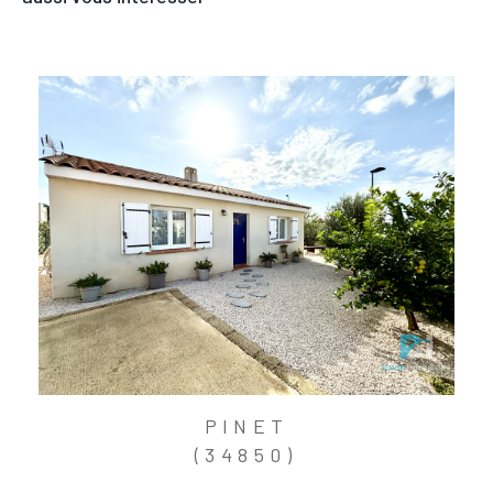
PINET
(34850)