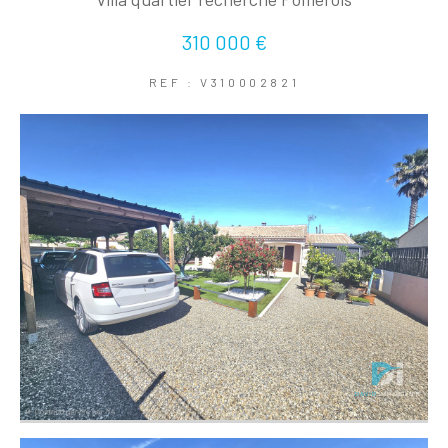
310 000 €
REF : V310002821