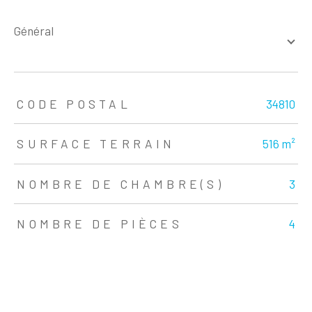
général
TRAD_ZEPHYR_Caracteristique
TRAD_ZEPHYR_Valeurs
CODE POSTAL
34810
SURFACE TERRAIN
516 m²
NOMBRE DE CHAMBRE(S)
3
NOMBRE DE PIÈCES
4