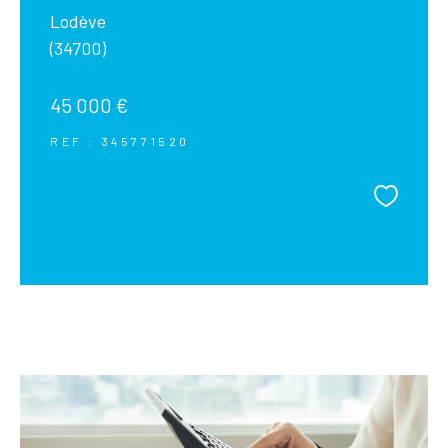
Lodève
(34700)
45 000 €
REF : 345771520