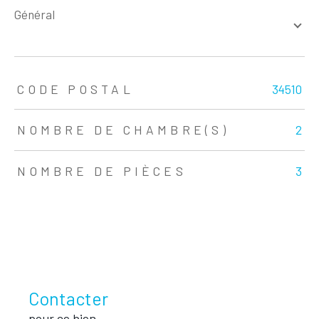
général
TRAD_ZEPHYR_Caracteristique
TRAD_ZEPHYR_Valeurs
CODE POSTAL
34510
NOMBRE DE CHAMBRE(S)
2
NOMBRE DE PIÈCES
3
Contacter
pour ce bien