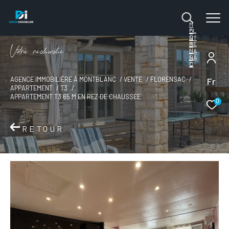
M
FL
O
O
NT
RE
B
V
o
r
e
r
e
c
e
c
e
N
LA
SA
N
C
C
Fr
AGENCE IMMOBILIÈRE À MONTBLANC
VENTE
FLORENSAC
APPARTEMENT
T3
APPARTEMENT T3 65 M EN REZ DE CHAUSSEE
0
RETOUR