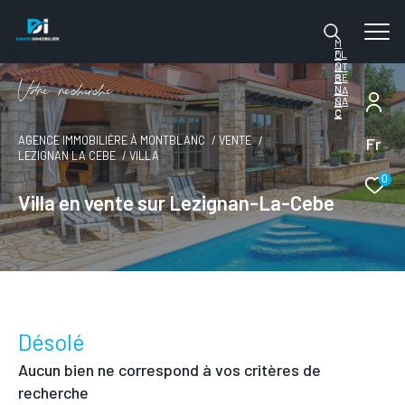
M
FL
O
O
NT
RE
B
V
o
r
e
r
e
c
e
c
e
N
LA
SA
N
C
C
Fr
AGENCE IMMOBILIÈRE À MONTBLANC
VENTE
LEZIGNAN LA CEBE
VILLA
0
Villa en vente sur Lezignan-La-Cebe
Désolé
Aucun bien ne correspond à vos critères de
recherche