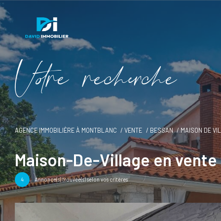
V
o
r
e
r
e
c
e
c
e
AGENCE IMMOBILIÈRE À MONTBLANC
VENTE
BESSAN
MAISON DE VI
Maison-De-Village en vente
4
Annonce(s) trouvée(s) selon vos critères