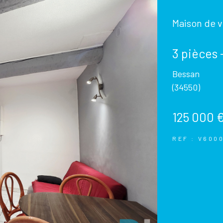
Maison de vi
3 pièces 
Bessan
(34550)
125 000 
REF : V600