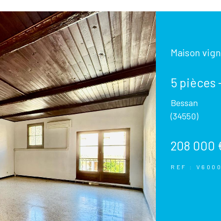
Maison vign
5 pièces 
Bessan
(34550)
208 000 
REF : V600