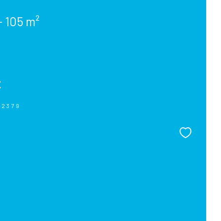
- 105 m²
€
02379