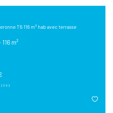
eronne T6 116 m² hab avec terrasse
- 116 m²
€
02362