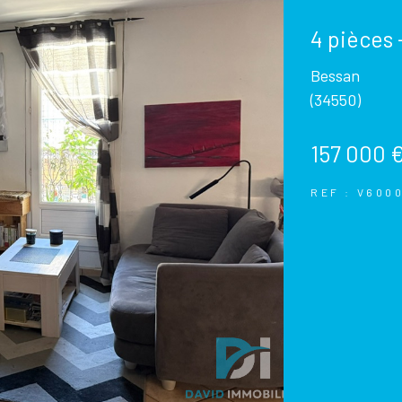
4 pièces 
Bessan
(34550)
157 000 
REF : V600