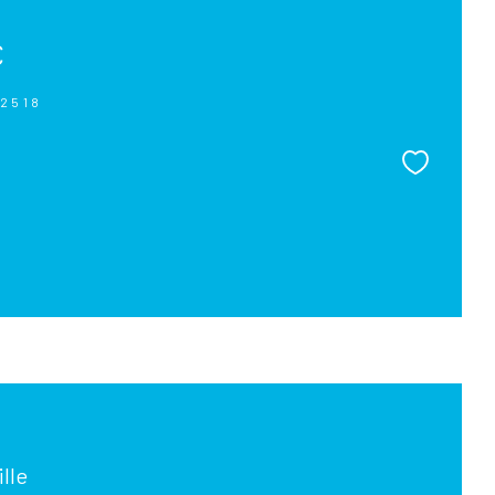
€
02518
lle