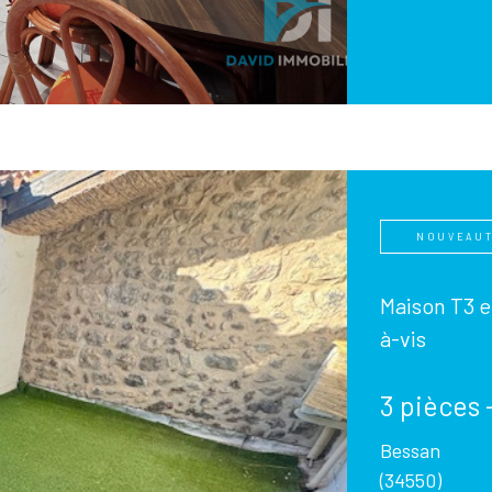
NOUVEAU
Maison T3 e
à-vis
3 pièces 
Bessan
(34550)