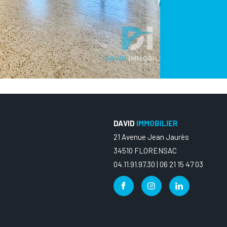
DAVID
IMMOBILIER
21 Avenue Jean Jaurès
34510 FLORENSAC
04.11.91.97.30 | 06 21 15 47 03