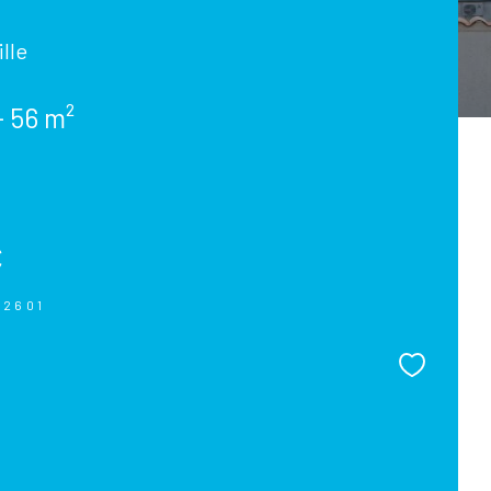
lle
- 56 m²
€
02601