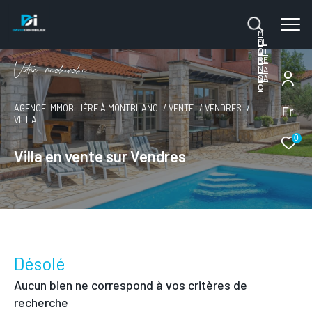
M
FL
O
O
NT
RE
B
V
o
r
e
r
e
c
e
c
e
N
LA
SA
N
C
C
Fr
AGENCE IMMOBILIÈRE À MONTBLANC
VENTE
VENDRES
VILLA
0
Villa en vente sur Vendres
Désolé
Aucun bien ne correspond à vos critères de
recherche