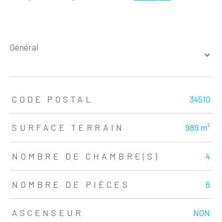
général
TRAD_ZEPHYR_Caracteristique
TRAD_ZEPHYR_Valeurs
CODE POSTAL
34510
SURFACE TERRAIN
989 m²
NOMBRE DE CHAMBRE(S)
4
NOMBRE DE PIÈCES
6
ASCENSEUR
NON