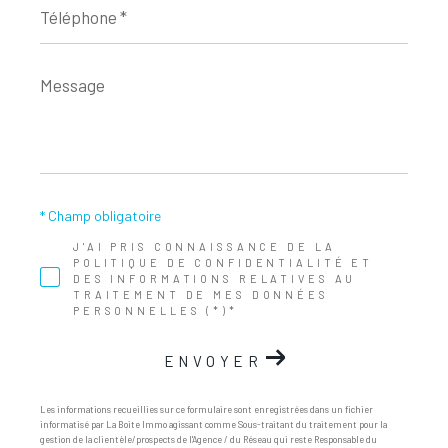
*
Message
*
* Champ obligatoire
J'AI PRIS CONNAISSANCE DE LA
POLITIQUE DE CONFIDENTIALITÉ ET
DES INFORMATIONS RELATIVES AU
TRAITEMENT DE MES DONNÉES
PERSONNELLES (*)*
ENVOYER
Les informations recueillies sur ce formulaire sont enregistrées dans un fichier
informatisé par La Boite Immo agissant comme Sous-traitant du traitement pour la
gestion de la clientèle/prospects de l'Agence / du Réseau qui reste Responsable du