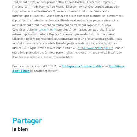
Traitement de vos Données personnelles. La base légale du traitement repose sur
l'intérêt légitime de l'Agence / du Réseau. Elles sont conservées jusqu'à demande de
suppression et sont destinées à l'Agence / au Réseau. Conformément à la loi «
informatique et libertés », vous disposez des droits d’accès, de rectification, d’effacement,
d’opposition, de limitation et de portabilité de vos données. Vous pouvez retirer votre
consentement à tout moment en contactant directement l’Agence / Le Réseau.
Consultez le site
https://cnil.fr/fr
pour plus d’informations sur vos droits. Si vous
estimez, après avoir contacté l'Agence / le Réseau, que vos droits « Informatique et
Libertés » ne sont pas respectés, vous pouvez adresser une réclamation à la CNIL. Nous
vous informons de l’existence de la liste d'opposition au démarchage téléphonique «
Bloctel », sur laquelle vous pouvez vous inscrire ici :
https://www.bloctel.gouv.fr
. Dans le
cadre de la protection des Données personnelles, nous vous invitons à ne pas inscrire de
Données sensibles dans le champ de saisie libre.
Ce site est protégé par reCAPTCHA, les
Politiques de Confidentialité
et es
Conditions
d'utilisation
de Google s'appliquent.
partager
le bien